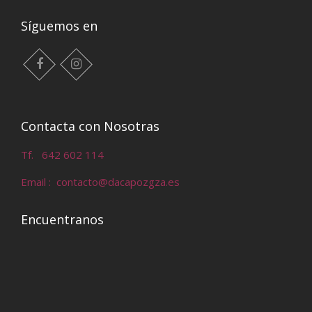
Síguemos en
facebook
instagram
Contacta con Nosotras
Tf. 642 602 114
Email : contacto@dacapozgza.es
Encuentranos